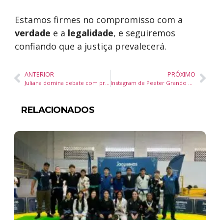
Estamos firmes no compromisso com a
verdade
e a
legalidade
, e seguiremos
confiando que a justiça prevalecerá.
ANTERIOR
PRÓXIMO
Juliana domina debate com propostas sólidas e mantém liderança, apesar dos ataques dos adversários
Instagram de Peeter Grando é alvo de ataque cibernético
RELACIONADOS