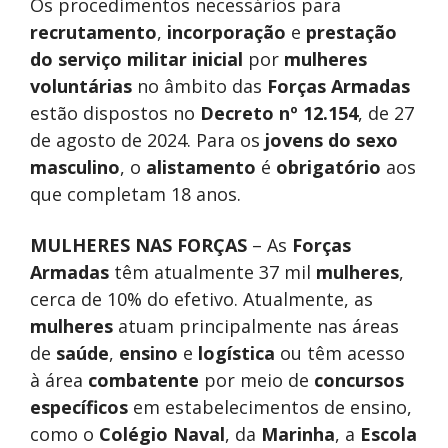
Os procedimentos necessários para
recrutamento
,
incorporação
e
prestação
do serviço militar inicial
por
mulheres
voluntárias
no âmbito das
Forças Armadas
estão dispostos no
Decreto nº 12.154
, de 27
de agosto de 2024. Para os
jovens do sexo
masculino
, o
alistamento
é
obrigatório
aos
que completam 18 anos.
MULHERES NAS FORÇAS
– As
Forças
Armadas
têm atualmente 37 mil
mulheres
,
cerca de 10% do efetivo. Atualmente, as
mulheres
atuam principalmente nas áreas
de
saúde
,
ensino
e
logística
ou têm acesso
à área
combatente
por meio de
concursos
específicos
em estabelecimentos de ensino,
como o
Colégio Naval
, da
Marinha
, a
Escola