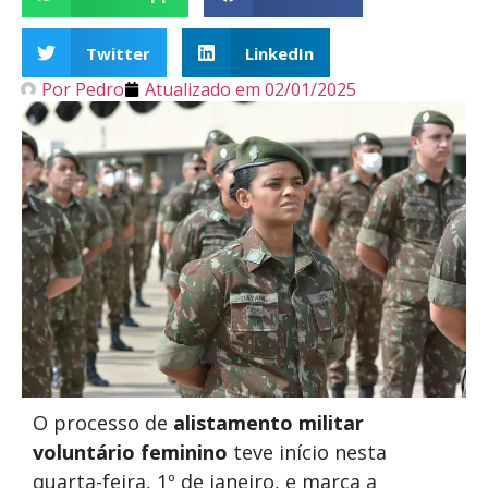
Twitter
LinkedIn
Por
Pedro
Atualizado em
02/01/2025
O processo de
alistamento militar
voluntário feminino
teve início nesta
quarta-feira, 1º de janeiro, e marca a