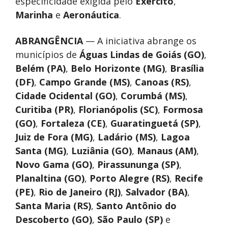
especificidade exigida pelo
Exército
,
Marinha
e
Aeronáutica
.
ABRANGÊNCIA
— A iniciativa abrange os
municípios de
Águas Lindas de Goiás (GO)
,
Belém (PA)
,
Belo Horizonte (MG)
,
Brasília
(DF)
,
Campo Grande (MS)
,
Canoas (RS)
,
Cidade Ocidental (GO)
,
Corumbá (MS)
,
Curitiba (PR)
,
Florianópolis (SC)
,
Formosa
(GO)
,
Fortaleza (CE)
,
Guaratinguetá (SP)
,
Juiz de Fora (MG)
,
Ladário (MS)
,
Lagoa
Santa (MG)
,
Luziânia (GO)
,
Manaus (AM)
,
Novo Gama (GO)
,
Pirassununga (SP)
,
Planaltina (GO)
,
Porto Alegre (RS)
,
Recife
(PE)
,
Rio de Janeiro (RJ)
,
Salvador (BA)
,
Santa Maria (RS)
,
Santo Antônio do
Descoberto (GO)
,
São Paulo (SP)
e