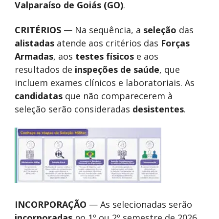
Valparaíso de Goiás (GO)
.
CRITÉRIOS
— Na sequência, a
seleção
das
alistadas
atende aos critérios das
Forças
Armadas
, aos
testes físicos
e aos
resultados de
inspeções de saúde
, que
incluem exames clínicos e laboratoriais. As
candidatas
que não comparecerem à
seleção serão consideradas
desistentes
.
INCORPORAÇÃO
— As selecionadas serão
incorporadas
no 1º ou 2º semestre de 2026