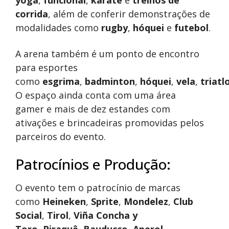
yoga
,
funcional
,
karatê
e
treinos de
corrida
, além de conferir demonstrações de
modalidades como
rugby
,
hóquei
e
futebol
.
A arena também é um ponto de encontro
para esportes
como
esgrima
,
badminton
,
hóquei
,
vela
,
triatl
O espaço ainda conta com uma área
gamer e mais de dez estandes com
ativações e brincadeiras promovidas pelos
parceiros do evento.
Patrocínios e Produção:
O evento tem o patrocínio de marcas
como
Heineken
,
Sprite
,
Mondelez
,
Club
Social
,
Tirol
,
Viña Concha y