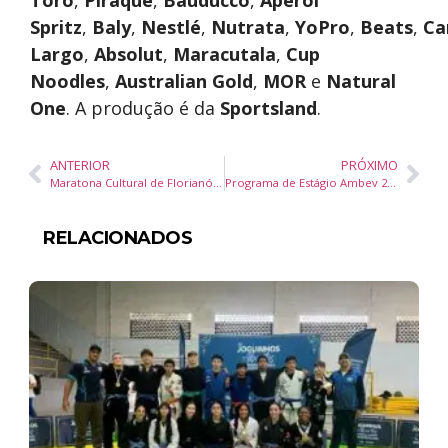
Toro
,
Piraquê
,
Bauducco
,
Aperol
Spritz
,
Baly
,
Nestlé
,
Nutrata
,
YoPro
,
Beats
,
C
Largo
,
Absolut
,
Maracutala
,
Cup
Noodles
,
Australian Gold
,
MOR
e
Natural
One
. A produção é da
Sportsland
.
ANTERIOR
PRÓXIMO
Maratona Cultural de Florianópolis 2025: 40 horas de programação gratuita para todos os públicos
Programa de Estágio Ambev 2025: Inscrições abertas para Joinville, Florianópolis e Lages
RELACIONADOS