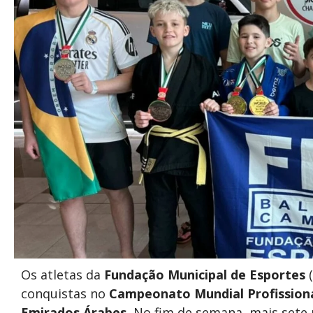
Os atletas da
Fundação Municipal de Esportes
(
conquistas no
Campeonato Mundial Profissional
Emirados Árabes.
No fim de semana, mais sete