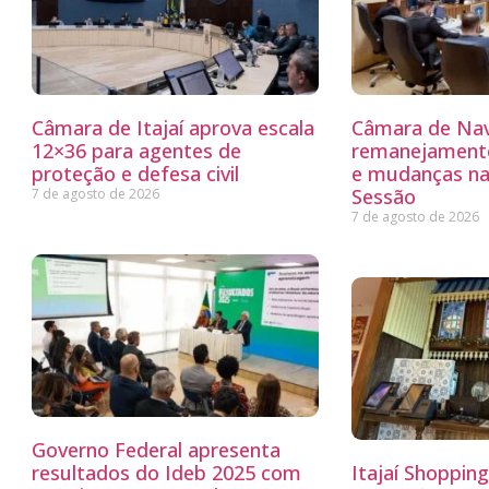
Câmara de Itajaí aprova escala
Câmara de Nav
12×36 para agentes de
remanejamento
proteção e defesa civil
e mudanças na
Sessão
7 de agosto de 2026
7 de agosto de 2026
Governo Federal apresenta
resultados do Ideb 2025 com
Itajaí Shoppin