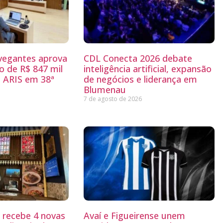
egantes aprova
CDL Conecta 2026 debate
 de R$ 847 mil
inteligência artificial, expansão
 ARIS em 38ª
de negócios e liderança em
Blumenau
7 de agosto de 2026
g recebe 4 novas
Avaí e Figueirense unem