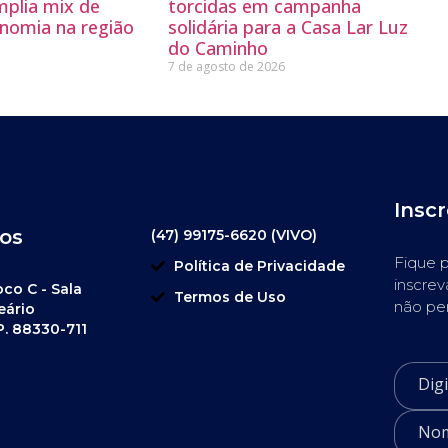
mplia mix de
torcidas em campanha
nomia na região
solidária para a Casa Lar Luz
do Caminho
7 de agosto de 2026
Insc
os
(47) 99175-6620 (VIVO)
Fique p
Política de Privacidade
inscrev
oco C - Sala
Termos de Uso
não pe
eário
P. 88330-711