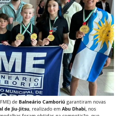
FME) de
Balneário Camboriú
garantiram novas
 de Jiu-Jitsu
, realizado em
Abu Dhabi,
nos
 medalhas foram obtidas na competição, que