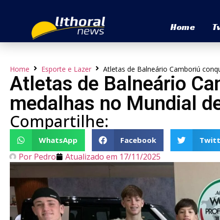
Home
T
Home
Esporte e Lazer
Atletas de Balneário Camboriú conq
Atletas de Balneário C
medalhas no Mundial de
Compartilhe:
WhatsApp
Facebook
Twitt
Por
Pedro
Atualizado em
17/11/2025