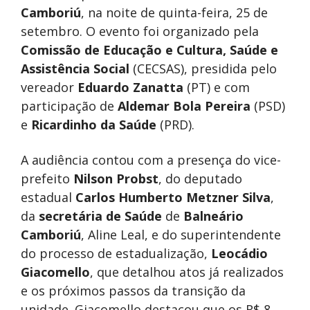
Camboriú
, na noite de quinta-feira, 25 de
setembro. O evento foi organizado pela
Comissão de Educação e Cultura, Saúde e
Assistência Social
(CECSAS), presidida pelo
vereador
Eduardo Zanatta
(PT) e com
participação de
Aldemar Bola Pereira
(PSD)
e
Ricardinho da Saúde
(PRD).
A audiência contou com a presença do vice-
prefeito
Nilson Probst
, do deputado
estadual
Carlos Humberto Metzner Silva
,
da
secretária de Saúde
de
Balneário
Camboriú
, Aline Leal, e do superintendente
do processo de estadualização,
Leocádio
Giacomello
, que detalhou atos já realizados
e os próximos passos da transição da
unidade. Giacomello destacou que os R$ 8