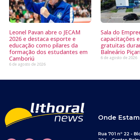
Leonel Pavan abre o JECAM
Sala do Empre
2026 e destaca esporte e
capacitações e
educação como pilares da
gratuitas dur
formação dos estudantes em
Balneário Piçar
Camboriú
6 de agosto de 2026
6 de agosto de 2026
Onde Estam
Rua 701 nº 22 - Bl
204 - Centro Baln