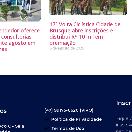
17ª Volta Ciclística Cidade de
endedor oferece
Brusque abre inscrições e
 consultorias
distribui R$ 10 mil em
ante agosto em
premiação
ras
6 de agosto de 2026
Insc
os
(47) 99175-6620 (VIVO)
Fique p
Política de Privacidade
inscrev
oco C - Sala
Termos de Uso
não pe
eário