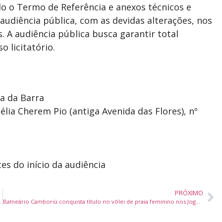
o o Termo de Referência e anexos técnicos e
 audiência pública, com as devidas alterações, nos
s. A audiência pública busca garantir total
 licitatório.
la da Barra
ia Cherem Pio (antiga Avenida das Flores), nº
tes do início da audiência
PRÓXIMO
iço Militar em Itajaí
Balneário Camboriú conquista título no vôlei de praia feminino nos Joguinhos Abertos de Santa Catarina 2025