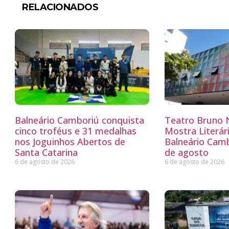
RELACIONADOS
Balneário Camboriú conquista
Teatro Bruno N
cinco troféus e 31 medalhas
Mostra Literá
nos Joguinhos Abertos de
Balneário Camb
Santa Catarina
de agosto
6 de agosto de 2026
6 de agosto de 2026