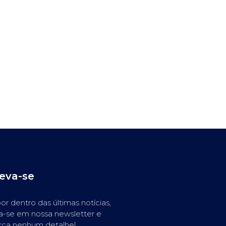
reva-se
or dentro das últimas notícias,
a-se em nossa newsletter e
rca nenhum detalhe!