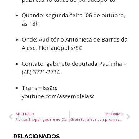
Quando: segunda-feira, 06 de outubro,
às 18h
Onde: Auditório Antonieta de Barros da
Alesc, Florianópolis/SC
Contato: gabinete deputada Paulinha –
(48) 3221-2734
Transmissão:
youtube.com/assembleiasc
ANTERIOR
PRÓXIMO
Floripa Shopping adere ao Outubro Rosa com ações solidárias, culturais e de autocuidado em parceria com a AMUCC
Klabin fortalece compromisso sustentável com doação de embalagens para a Marejada 2025 em Itajaí
RELACIONADOS