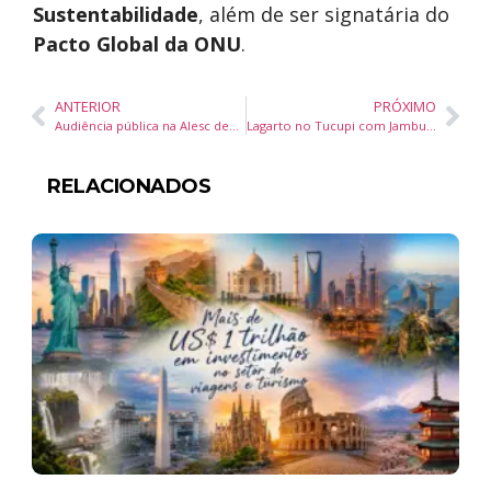
Sustentabilidade
, além de ser signatária do
Pacto Global da ONU
.
ANTERIOR
PRÓXIMO
Audiência pública na Alesc debate políticas públicas para o paradesporto em Santa Catarina
Lagarto no Tucupi com Jambu e Bolo de Castanha-do-Pará com Calda de Açaí
RELACIONADOS