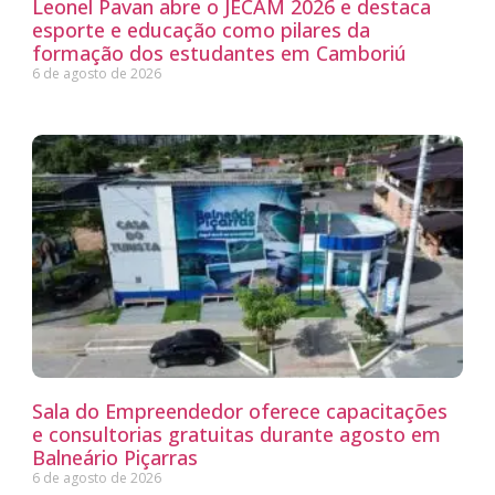
Leonel Pavan abre o JECAM 2026 e destaca
esporte e educação como pilares da
formação dos estudantes em Camboriú
6 de agosto de 2026
Sala do Empreendedor oferece capacitações
e consultorias gratuitas durante agosto em
Balneário Piçarras
6 de agosto de 2026