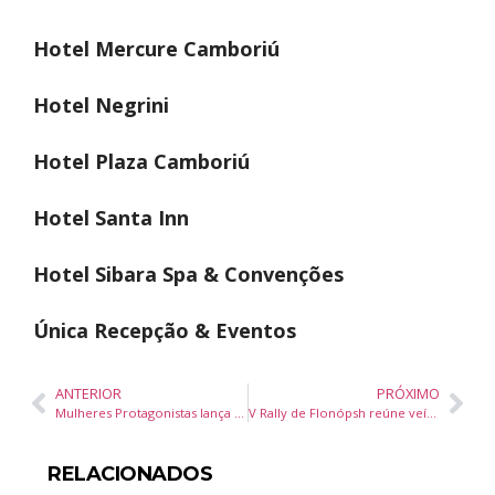
Hotel Mercure Camboriú
Hotel Negrini
Hotel Plaza Camboriú
Hotel Santa Inn
Hotel Sibara Spa & Convenções
Única Recepção & Eventos
ANTERIOR
PRÓXIMO
Mulheres Protagonistas lança terceira edição na Praia do Rosa com foco em desenvolvimento e liderança feminina
V Rally de Flonópsh reúne veículos históricos e fortalece Santa Catarina como referência no antigomobilismo brasileiro
RELACIONADOS