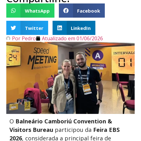
WhatsApp
Facebook
Twitter
LinkedIn
Por
Pedro
Atualizado em
01/06/2026
O
Balneário Camboriú Convention &
Visitors Bureau
participou da
Feira EBS
2026
, considerada a principal feira de