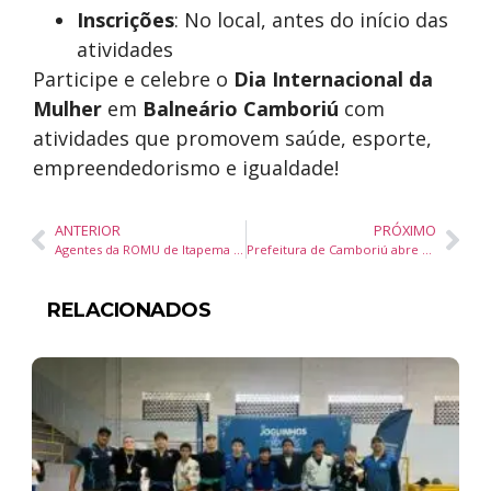
Inscrições
: No local, antes do início das
atividades
Participe e celebre o
Dia Internacional da
Mulher
em
Balneário Camboriú
com
atividades que promovem saúde, esporte,
empreendedorismo e igualdade!
ANTERIOR
PRÓXIMO
Agentes da ROMU de Itapema participam de curso de Técnicas de Abordagem – PATAMO na PRF em Florianópolis
Prefeitura de Camboriú abre edital para seleção de grupos para a Festa dos Amigos 2025
RELACIONADOS