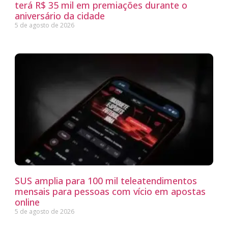
terá R$ 35 mil em premiações durante o
aniversário da cidade
5 de agosto de 2026
SUS amplia para 100 mil teleatendimentos
mensais para pessoas com vício em apostas
online
5 de agosto de 2026