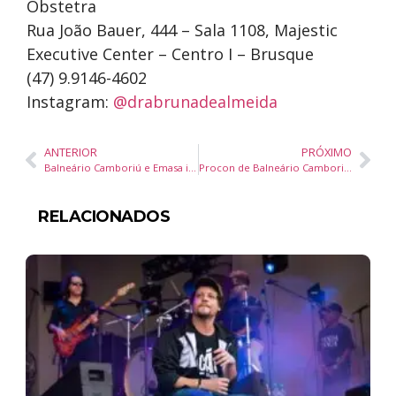
Obstetra
Rua João Bauer, 444 – Sala 1108, Majestic
Executive Center – Centro I – Brusque
(47) 9.9146-4602
Instagram:
@drabrunadealmeida
ANTERIOR
PRÓXIMO
Balneário Camboriú e Emasa implantam plataforma digital integrada para modernizar a gestão pública
Procon de Balneário Camboriú aponta variação de até 1027% na cesta básica de agosto
RELACIONADOS