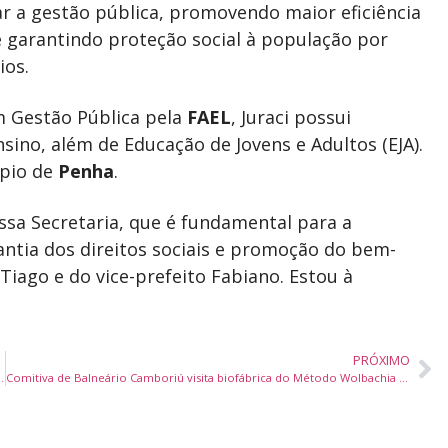
ar a gestão pública, promovendo maior eficiência
 garantindo proteção social à população por
ios.
 Gestão Pública pela
FAEL
, Juraci possui
sino, além de Educação de Jovens e Adultos (EJA).
ípio de
Penha
.
ssa Secretaria, que é fundamental para a
ntia dos direitos sociais e promoção do bem-
 Tiago e do vice-prefeito Fabiano. Estou à
PRÓXIMO
ulino e feminino para todas as idades
Comitiva de Balneário Camboriú visita biofábrica do Método Wolbachia em Joinville para combater arboviroses