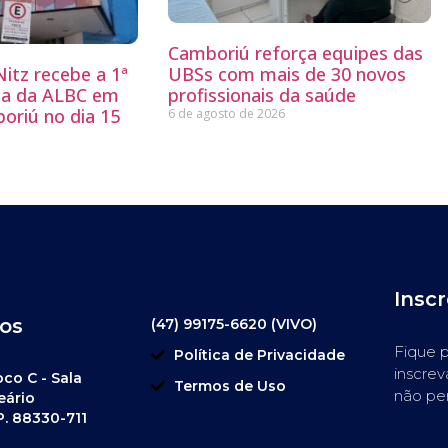
Camboriú reforça equipes das
itz recebe a 1ª
UBSs com mais de 30 novos
ria da ALBC em
profissionais da saúde
oriú no dia 15
6 de agosto de 2026
Insc
os
(47) 99175-6620 (VIVO)
Fique p
Política de Privacidade
inscrev
oco C - Sala
Termos de Uso
não pe
eário
P. 88330-711