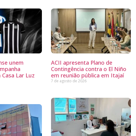
ense unem
ACII apresenta Plano de
ampanha
Contingência contra o El Niño
a Casa Lar Luz
em reunião pública em Itajaí
7 de agosto de 2026