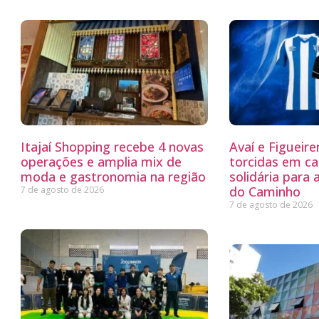
Itajaí Shopping recebe 4 novas
Avaí e Figueir
operações e amplia mix de
torcidas em c
moda e gastronomia na região
solidária para 
do Caminho
7 de agosto de 2026
7 de agosto de 2026