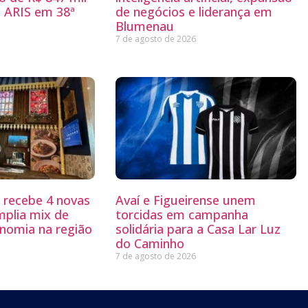
 ARIS em 38ª
de negócios e liderança em
Blumenau
7 de agosto de 2026
g recebe 4 novas
Avaí e Figueirense unem
mplia mix de
torcidas em campanha
nomia na região
solidária para a Casa Lar Luz
do Caminho
7 de agosto de 2026