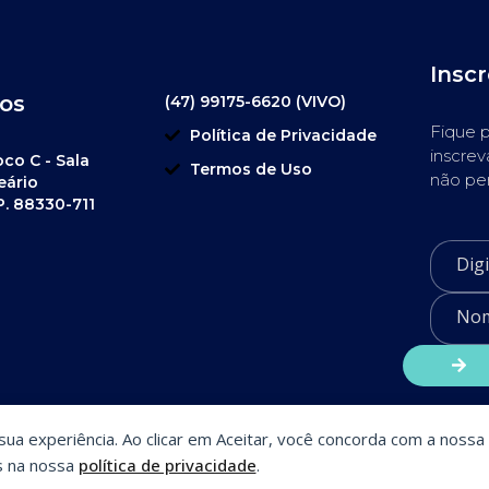
Insc
os
(47) 99175-6620 (VIVO)
Fique p
Política de Privacidade
inscrev
oco C - Sala
Termos de Uso
não pe
eário
P. 88330-711
a sua experiência. Ao clicar em Aceitar, você concorda com a nossa 
s na nossa
política de privacidade
.
SiteSmart