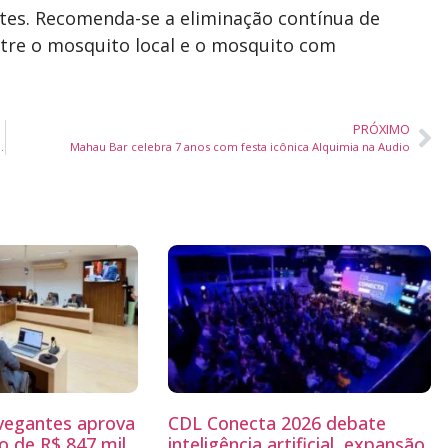
tes. Recomenda-se a eliminação contínua de
ntre o mosquito local e o mosquito com
PRÓXIMO
como nova secretária de Assistência Social
Mahau Bar celebra 7 anos com festa icônica Alquimia na Audio
egantes aprova
CDL Conecta 2026 debate
 de R$ 847 mil
inteligência artificial, expansão