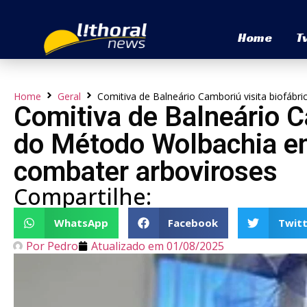
Home
T
Home
Geral
Comitiva de Balneário Camboriú visita biofábr
Comitiva de Balneário C
do Método Wolbachia em
combater arboviroses
Compartilhe:
WhatsApp
Facebook
Twitt
Por
Pedro
Atualizado em
01/08/2025