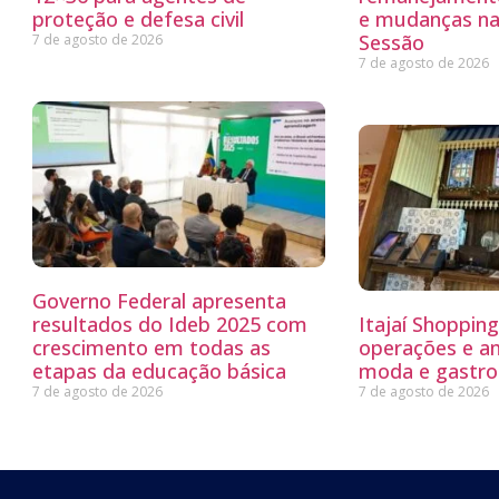
proteção e defesa civil
e mudanças na
Sessão
7 de agosto de 2026
7 de agosto de 2026
Governo Federal apresenta
resultados do Ideb 2025 com
Itajaí Shoppin
crescimento em todas as
operações e a
etapas da educação básica
moda e gastro
7 de agosto de 2026
7 de agosto de 2026