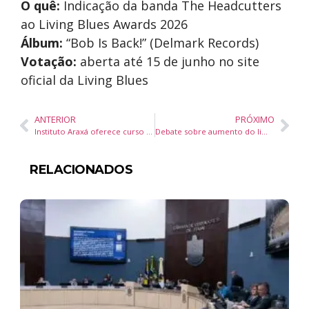
O quê:
Indicação da banda The Headcutters
ao Living Blues Awards 2026
Álbum:
“Bob Is Back!” (Delmark Records)
Votação:
aberta até 15 de junho no site
oficial da Living Blues
ANTERIOR
PRÓXIMO
Instituto Araxá oferece curso gratuito de Atendimento ao Cliente e Recursos Humanos em Itapema
Debate sobre aumento do limite de faturamento do MEI será realizado em Florianópolis
RELACIONADOS