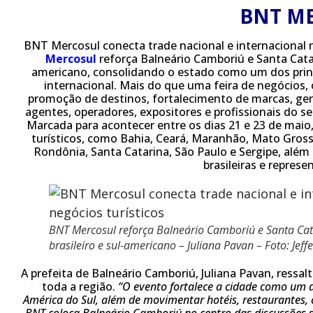
BNT M
BNT Mercosul conecta trade nacional e internacional n
Mercosul
reforça Balneário Camboriú e Santa Catar
americano, consolidando o estado como um dos princi
internacional. Mais do que uma feira de negócios,
promoção de destinos, fortalecimento de marcas, ge
agentes, operadores, expositores e profissionais do se
Marcada para acontecer entre os dias 21 e 23 de mai
turísticos, como Bahia, Ceará, Maranhão, Mato Grosso
Rondônia, Santa Catarina, São Paulo e Sergipe, além 
brasileiras e represe
BNT Mercosul reforça Balneário Camboriú e Santa Ca
brasileiro e sul-americano – Juliana Pavan – Foto: Jeff
A prefeita de Balneário Camboriú, Juliana Pavan, ressal
toda a região.
“O evento fortalece a cidade como um dos
América do Sul, além de movimentar hotéis, restaurantes, c
BNT ​coloca Balneário Camboriú no centro das discussões 