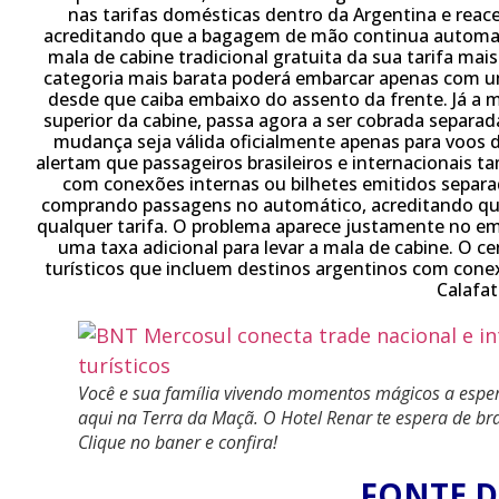
nas tarifas domésticas dentro da Argentina e reac
acreditando que a bagagem de mão continua automat
mala de cabine tradicional gratuita da sua tarifa mai
categoria mais barata poderá embarcar apenas com u
desde que caiba embaixo do assento da frente. Já a
superior da cabine, passa agora a ser cobrada separa
mudança seja válida oficialmente apenas para voos d
alertam que passageiros brasileiros e internacionais 
com conexões internas ou bilhetes emitidos separ
comprando passagens no automático, acreditando qu
qualquer tarifa. O problema aparece justamente no em
uma taxa adicional para levar a mala de cabine. O c
turísticos que incluem destinos argentinos com cone
Calafat
Você e sua família vivendo momentos mágicos a esper
aqui na Terra da Maçã. O Hotel Renar te espera de b
Clique no baner e confira!
FONTE D