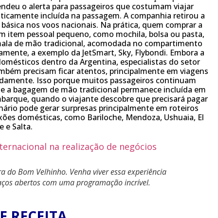
endeu o alerta para passageiros que costumam viajar
icamente incluída na passagem. A companhia retirou a
s básica nos voos nacionais. Na prática, quem comprar a
m item pessoal pequeno, como mochila, bolsa ou pasta,
 mala de mão tradicional, acomodada no compartimento
damente, a exemplo da JetSmart, Sky, Flybondi. Embora a
omésticos dentro da Argentina, especialistas do setor
também precisam ficar atentos, principalmente em viagens
adamente. Isso porque muitos passageiros continuam
e a bagagem de mão tradicional permanece incluída em
barque, quando o viajante descobre que precisará pagar
enário pode gerar surpresas principalmente em roteiros
xões domésticas, como Bariloche, Mendoza, Ushuaia, El
e e Salta.
a do Bom Velhinho. Venha viver essa experiência
raços abertos com uma programação incrível.
E RECEITA