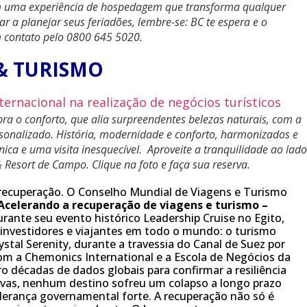
ntem uma experiência de hospedagem que transforma qualquer
a planejar seus feriadões, lembre-se: BC te espera e o
m contato pelo 0800 645 5020.
& TURISMO
a o conforto, que alia surpreendentes belezas naturais, com a
rsonalizado. História, modernidade e conforto, harmonizados e
ca e uma visita inesquecível. Aproveite a tranquilidade ao lado
Resort de Campo. Clique na foto e faça sua reserva.
 recuperação. O Conselho Mundial de Viagens e Turismo
Acelerando a recuperação de viagens e turismo –
urante seu evento histórico Leadership Cruise no Egito,
nvestidores e viajantes em todo o mundo: o turismo
stal Serenity, durante a travessia do Canal de Suez por
 com a Chemonics International e a Escola de Negócios da
 décadas de dados globais para confirmar a resiliência
ativas, nenhum destino sofreu um colapso a longo prazo
derança governamental forte. A recuperação não só é