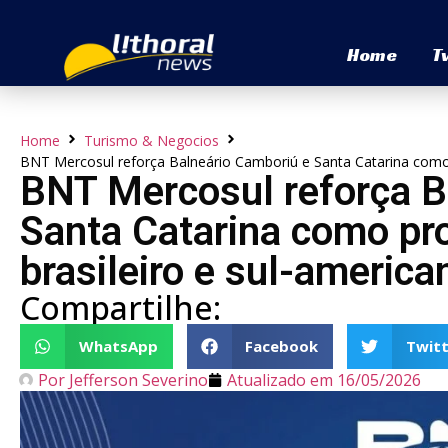
Home
T
Home
Turismo & Negocios
BNT Mercosul reforça Balneário Camboriú e Santa Catarina como 
BNT Mercosul reforça B
Santa Catarina como pr
brasileiro e sul-america
Compartilhe:
WhatsApp
Facebook
Twitt
Por
Jefferson Severino
Atualizado em
16/05/2026