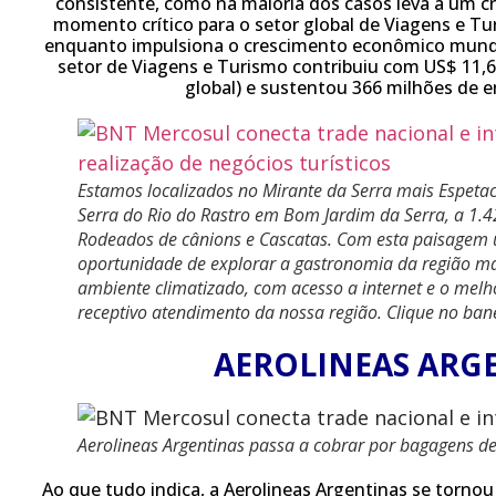
consistente, como na maioria dos casos leva a um 
momento crítico para o setor global de Viagens e Tur
enquanto impulsiona o crescimento econômico mundi
setor de Viagens e Turismo contribuiu com US$ 11,6
global) e sustentou 366 milhões de
Estamos localizados no Mirante da Serra mais Espet
Serra do Rio do Rastro em Bom Jardim da Serra, a 1.4
Rodeados de cânions e Cascatas. Com esta paisagem 
oportunidade de explorar a gastronomia da região ma
ambiente climatizado, com acesso a internet e o melh
receptivo atendimento da nossa região. Clique no bane
AEROLINEAS ARG
Aerolineas Argentinas passa a cobrar por bagagens de
Ao que tudo indica, a Aerolineas Argentinas se torn