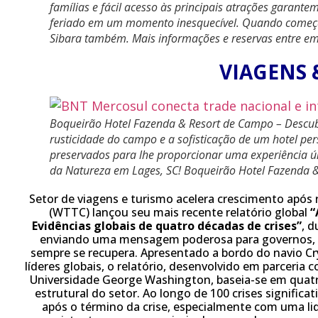
famílias e fácil acesso às principais atrações gara
feriado em um momento inesquecível. Quando começar 
Sibara também. Mais informações e reservas entre e
VIAGENS 
Boqueirão Hotel Fazenda & Resort de Campo – Descubr
rusticidade do campo e a sofisticação de um hotel pe
preservados para lhe proporcionar uma experiência úni
da Natureza em Lages, SC! Boqueirão Hotel Fazenda & 
Setor de viagens e turismo acelera crescimento após
(WTTC) lançou seu mais recente relatório global
“
Evidências globais de quatro décadas de crises”
, d
enviando uma mensagem poderosa para governos, i
sempre se recupera. Apresentado a bordo do navio Cry
líderes globais, o relatório, desenvolvido em parceria
Universidade George Washington, baseia-se em quatro
estrutural do setor. Ao longo de 100 crises signific
após o término da crise, especialmente com uma li