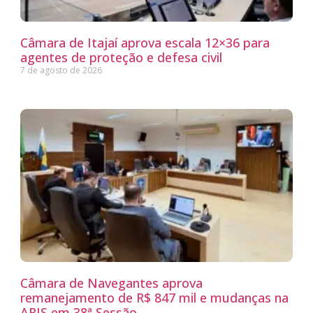
Câmara de Itajaí aprova escala 12×36 para
agentes de proteção e defesa civil
7 de agosto de 2026
Câmara de Navegantes aprova
remanejamento de R$ 847 mil e mudanças na
ARIS em 38ª Sessão