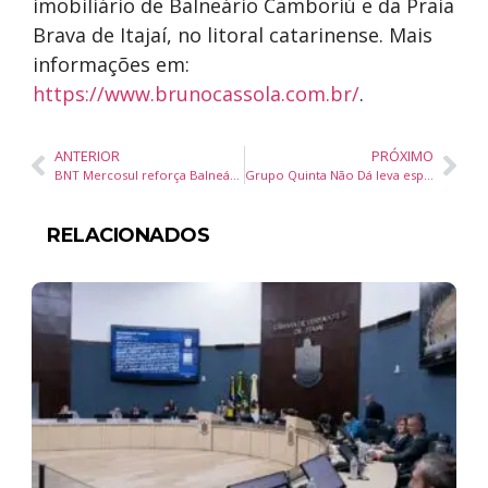
imobiliário de Balneário Camboriú e da Praia
Brava de Itajaí, no litoral catarinense. Mais
informações em:
https://www.brunocassola.com.br/
.
ANTERIOR
PRÓXIMO
BNT Mercosul reforça Balneário Camboriú e Santa Catarina como protagonistas do turismo brasileiro e sul-americano
Grupo Quinta Não Dá leva espetáculo imersivo a Balneário Camboriú com sessão gratuita no Teatro Bruno Nitz
RELACIONADOS