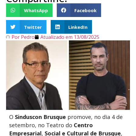
WhatsApp
Facebook
Twitter
LinkedIn
Por
Pedro
Atualizado em
13/08/2025
O
Sinduscon Brusque
promove, no dia 4 de
setembro, no Teatro do
Centro
Empresarial
,
Social e
Cultural de Brusque
,