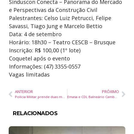
Sinduscon Conecta – Panorama do Mercado
e Perspectivas da Construção Civil
Palestrantes: Celso Luiz Petrucci, Felipe
Savassi, Tiago Jung e Marcelo Bettio
Data: 4 de setembro
Horário: 18h30 – Teatro CESCB – Brusque
Inscrição: R$ 100,00 (1º lote)
Coquetel após o evento
Informações: (47) 3355-0557
Vagas limitadas
ANTERIOR
PRÓXIMO
Polícia Militar prende duas mulheres por contrabando e tráfico de drogas em Itajaí
Emasa e CDL Balneário Camboriú firmam parceria para recuperar faturas em atraso a partir de setembro
RELACIONADOS