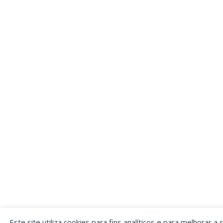
Este site utiliza cookies para fins analíticos e para melhorar a 