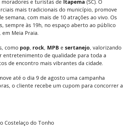
a moradores e turistas de
Itapema
(SC). O
rciais mais tradicionais do município, promove
de semana, com mais de 10 atrações ao vivo. Os
, sempre às 19h, no espaço aberto ao público
, em Meia Praia.
os, como
pop
,
rock
,
MPB
e
sertanejo
, valorizando
er entretenimento de qualidade para toda a
os de encontro mais vibrantes da cidade.
omove até o dia 9 de agosto uma campanha
pras, o cliente recebe um cupom para concorrer a
no Costelaço do Tonho