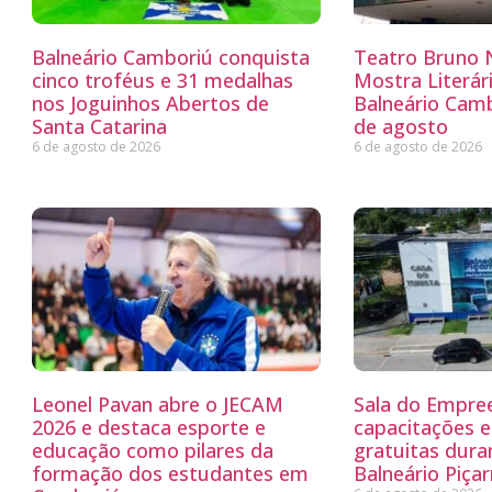
Balneário Camboriú conquista
Teatro Bruno N
cinco troféus e 31 medalhas
Mostra Literá
nos Joguinhos Abertos de
Balneário Camb
Santa Catarina
de agosto
6 de agosto de 2026
6 de agosto de 2026
Leonel Pavan abre o JECAM
Sala do Empre
2026 e destaca esporte e
capacitações e
educação como pilares da
gratuitas dur
formação dos estudantes em
Balneário Piçar