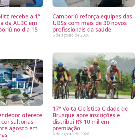
itz recebe a 1ª
Camboriú reforça equipes das
ria da ALBC em
UBSs com mais de 30 novos
oriú no dia 15
profissionais da saúde
6 de agosto de 2026
17ª Volta Ciclística Cidade de
endedor oferece
Brusque abre inscrições e
 consultorias
distribui R$ 10 mil em
ante agosto em
premiação
ras
6 de agosto de 2026