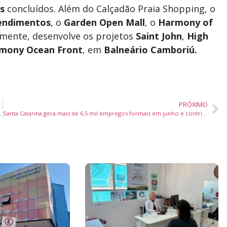
s
concluídos. Além do Calçadão Praia Shopping, o
endimentos
, o
Garden Open Mall
, o
Harmony of
lmente, desenvolve os projetos
Saint John
,
High
mony Ocean Front
, em
Balneário Camboriú.
PRÓXIMO
tas do Brasil com R$ 395 milhões do FUST
Santa Catarina gera mais de 6,5 mil empregos formais em junho e contribui para 1,2 milhão de vagas no Brasil em 2025