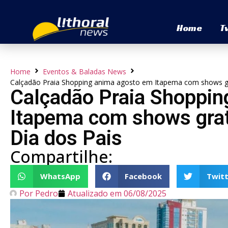
Home
T
Home
Eventos & Baladas News
Calçadão Praia Shopping anima agosto em Itapema com shows gr
Calçadão Praia Shoppin
Itapema com shows gra
Dia dos Pais
Compartilhe:
WhatsApp
Facebook
Twitt
Por
Pedro
Atualizado em
06/08/2025