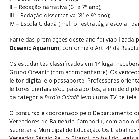
II – Redação narrativa (6º e 7º ano);
III – Redação dissertativa (8º e 9º ano);
IV – Escola Cidadã (melhor estratégia escolar pa
Parte das premiações deste ano foi viabilizada
Oceanic Aquarium
, conforme o Art. 4º da Resol
Os estudantes classificados em 1º lugar receb
Grupo Oceanic (com acompanhante). Os vencedo
leitor digital e o passaporte. Professores ori
leitores digitais e/ou passaportes, além de dip
da categoria
Escola Cidadã
levou uma TV de tela 
O concurso é coordenado pelo Departamento de 
Vereadores de Balneário Camboriú, com apoio d
Secretaria Municipal de Educação. Os trabalhos
Vereador Sérgio Paulo Girardi, no hall do Legisla