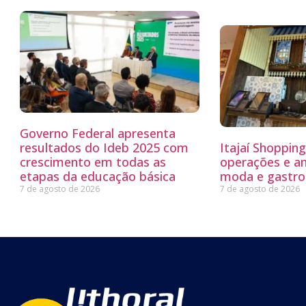
Governo Federal apresenta
resultados do Ideb 2025 com
Itajaí Shoppin
crescimento em todas as
operações e a
etapas da educação básica
moda e gastro
7 de agosto de 2026
7 de agosto de 2026