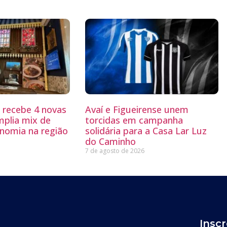
g recebe 4 novas
Avaí e Figueirense unem
mplia mix de
torcidas em campanha
nomia na região
solidária para a Casa Lar Luz
do Caminho
7 de agosto de 2026
Insc