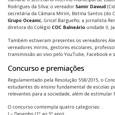
Rodrigues da Silva; o vereador
Samir Dawud
(Cid
secretária da Câmara Mirim, Betina Santos (do C
Grupo Oceanic
, Gricel Bargueño; a jornalista Re
diretora do Colégio
COC Balneário
unidade II, J
Também estiveram presentes os vereadores Ales
vereadores mirins, gestores escolares, professo
transmissão ao vivo pelo YouTube, Facebook e si
Concurso e premiações
Regulamentado pela Resolução 558/2015, o Conc
estudantes do ensino fundamental de escolas pú
relevantes para a sociedade, além de estimular há
O concurso contempla quatro categorias:
I – Desenho (1º ao 5º ano);