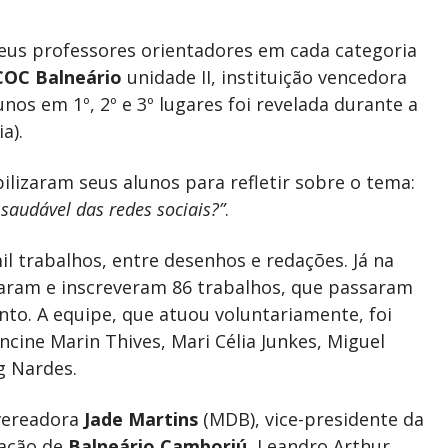
seus professores orientadores em cada categoria
COC Balneário
unidade II, instituição vencedora
lunos em 1º, 2º e 3º lugares foi revelada durante a
a).
ilizaram seus alunos para refletir sobre o tema:
saudável das redes sociais?”
.
l trabalhos, entre desenhos e redações. Já na
naram e inscreveram 86 trabalhos, que passaram
nto. A equipe, que atuou voluntariamente, foi
cine Marin Thives, Mari Célia Junkes, Miguel
g Nardes.
 vereadora
Jade Martins
(MDB), vice-presidente da
cação de
Balneário Camboriú
, Leandro Arthur