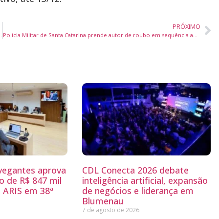
PRÓXIMO
s do concurso “Água de Nossas Praias”
Polícia Militar de Santa Catarina prende autor de roubo em sequência após perseguição pela BR-101
egantes aprova
CDL Conecta 2026 debate
 de R$ 847 mil
inteligência artificial, expansão
 ARIS em 38ª
de negócios e liderança em
Blumenau
7 de agosto de 2026