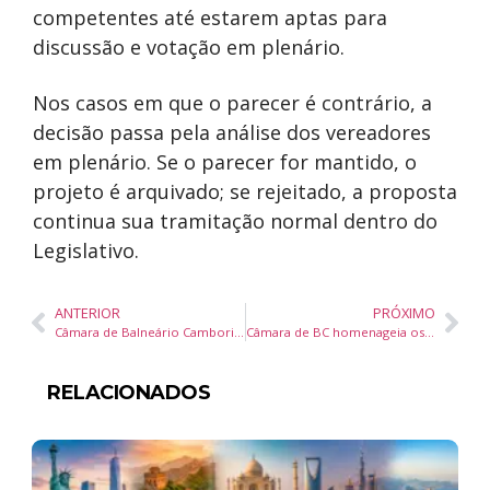
competentes até estarem aptas para
discussão e votação em plenário.
Nos casos em que o parecer é contrário, a
decisão passa pela análise dos vereadores
em plenário. Se o parecer for mantido, o
projeto é arquivado; se rejeitado, a proposta
continua sua tramitação normal dentro do
Legislativo.
ANTERIOR
PRÓXIMO
Câmara de Balneário Camboriú aprova cinco projetos com foco em esporte, limpeza pública, comércio ambulante, mobilidade urbana e saúde
Câmara de BC homenageia os 54 anos da Assembleia de Deus com sessão solene e reconhecimento a líderes religiosos
RELACIONADOS