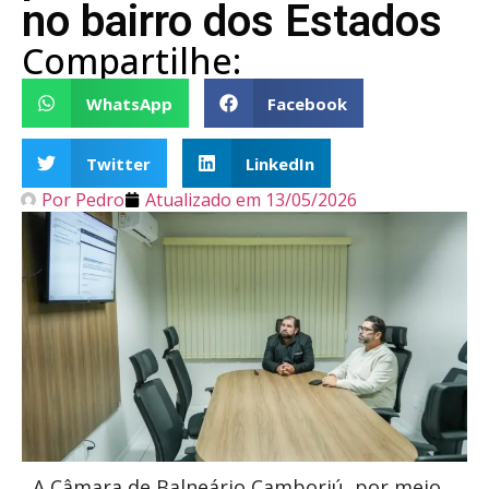
no bairro dos Estados
Compartilhe:
WhatsApp
Facebook
Twitter
LinkedIn
Por
Pedro
Atualizado em
13/05/2026
A
Câmara de Balneário Camboriú
, por meio