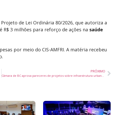
rojeto de Lei Ordinária 80/2026, que autoriza a
té R$ 3 milhões para reforço de ações na
saúde
spesas por meio do
CIS-AMFRI
. A matéria recebeu
o.
PRÓXIMO
esta quarta-feira
Câmara de BC aprova pareceres de projetos sobre infraestrutura urbana, servidores públicos e mobilidade no bairro dos Estados