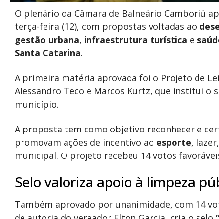
O plenário da
Câmara de Balneário Camboriú
ap
terça-feira (12), com propostas voltadas ao
dese
gestão urbana
,
infraestrutura turística
e
saúd
Santa Catarina
.
A primeira matéria aprovada foi o Projeto de Le
Alessandro Teco
e
Marcos Kurtz
, que institui o 
município.
A proposta tem como objetivo reconhecer e cer
promovam ações de incentivo ao
esporte
, lazer
municipal. O projeto recebeu 14 votos favorávei
Selo valoriza apoio à limpeza pú
Também aprovado por unanimidade, com 14 votos
de autoria do vereador
Elton Garcia
, cria o selo