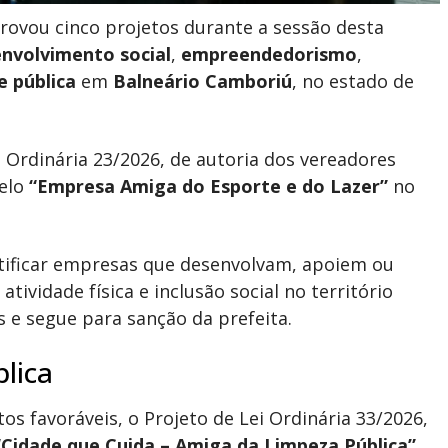
rovou cinco projetos durante a sessão desta
nvolvimento social
,
empreendedorismo
,
e pública
em
Balneário Camboriú
, no estado de
i Ordinária 23/2026, de autoria dos vereadores
selo
“Empresa Amiga do Esporte e do Lazer”
no
tificar empresas que desenvolvam, apoiem ou
, atividade física e inclusão social no território
s e segue para sanção da prefeita.
blica
 favoráveis, o Projeto de Lei Ordinária 33/2026,
“Cidade que Cuida – Amiga da Limpeza Pública”
.