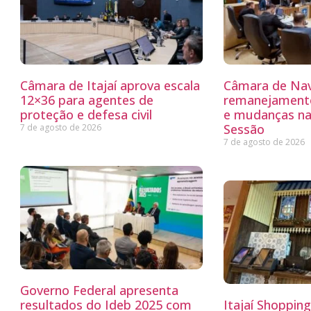
Câmara de Itajaí aprova escala
Câmara de Nav
12×36 para agentes de
remanejamento
proteção e defesa civil
e mudanças na
Sessão
7 de agosto de 2026
7 de agosto de 2026
Governo Federal apresenta
resultados do Ideb 2025 com
Itajaí Shoppin