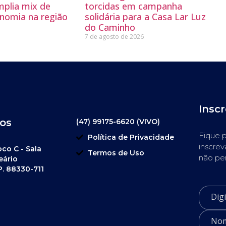
mplia mix de
torcidas em campanha
nomia na região
solidária para a Casa Lar Luz
do Caminho
7 de agosto de 2026
Insc
os
(47) 99175-6620 (VIVO)
Fique p
Política de Privacidade
inscrev
oco C - Sala
Termos de Uso
não pe
eário
P. 88330-711