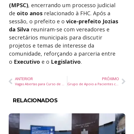
(MPSC)
, encerrando um processo judicial
de
oito anos
relacionado à FHC. Após a
sessão, o prefeito e o
vice-prefeito Jozias
da Silva
reuniram-se com vereadores e
secretários municipais para discutir
projetos e temas de interesse da
comunidade, reforçando a parceria entre
o
Executivo
e o
Legislativo
.
ANTERIOR
PRÓXIMO
Vagas Abertas para Curso de Manipulação de Alimentos em Camboriú
Grupo de Apoio a Pacientes com Fibromialgia Retoma Atividades em Camboriú
RELACIONADOS