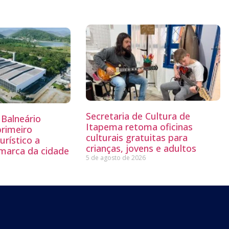
Secretaria de Cultura de
Balneário
Itapema retoma oficinas
primeiro
culturais gratuitas para
rístico a
crianças, jovens e adultos
 marca da cidade
5 de agosto de 2026