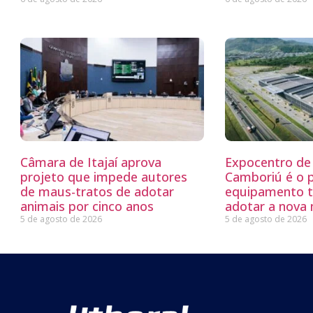
Câmara de Itajaí aprova
Expocentro de 
projeto que impede autores
Camboriú é o 
de maus-tratos de adotar
equipamento tu
animais por cinco anos
adotar a nova
5 de agosto de 2026
5 de agosto de 2026