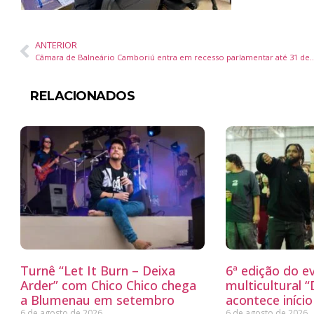
ANTERIOR
Câmara de Balneário Camboriú entra em recesso pa
RELACIONADOS
Turnê “Let It Burn – Deixa
6ª edição do e
Arder” com Chico Chico chega
multicultural 
a Blumenau em setembro
acontece iníci
6 de agosto de 2026
6 de agosto de 2026