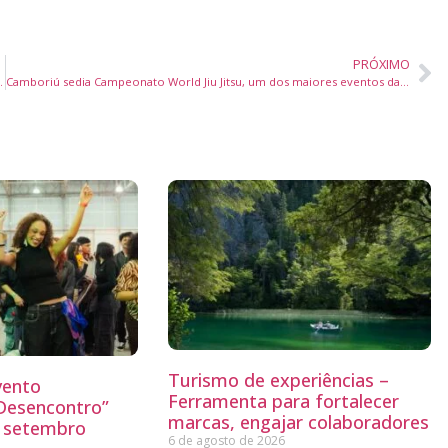
PRÓXIMO
rlamentar até 31 de julho
Camboriú sedia Campeonato World Jiu Jitsu, um dos maiores eventos da modalidade no Brasil
Turismo de experiências –
vento
Ferramenta para fortalecer
“Desencontro”
marcas, engajar colaboradores
o setembro
6 de agosto de 2026