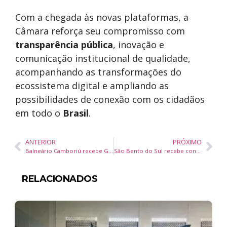
Com a chegada às novas plataformas, a
Câmara reforça seu compromisso com
transparência pública
, inovação e
comunicação institucional de qualidade,
acompanhando as transformações do
ecossistema digital e ampliando as
possibilidades de conexão com os cidadãos
em todo o
Brasil
.
ANTERIOR
PRÓXIMO
Balneário Camboriú recebe Global Trade Summit SC 2026 com foco nos novos rumos do comércio exterior e da logística internacional
São Bento do Sul recebe congresso que conecta indústria moveleira, arquitetura e construção civil e projeta novos negócios em Santa Catarina
RELACIONADOS