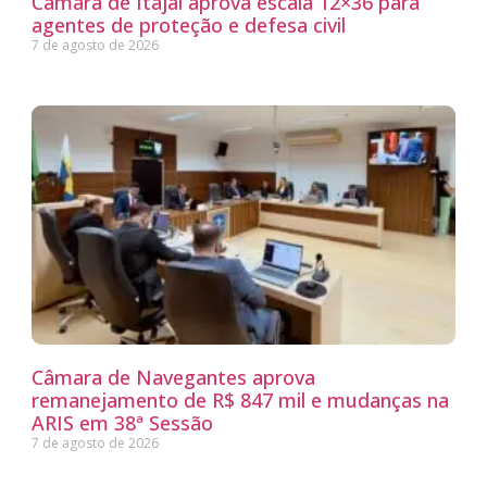
Câmara de Itajaí aprova escala 12×36 para
agentes de proteção e defesa civil
7 de agosto de 2026
Câmara de Navegantes aprova
remanejamento de R$ 847 mil e mudanças na
ARIS em 38ª Sessão
7 de agosto de 2026