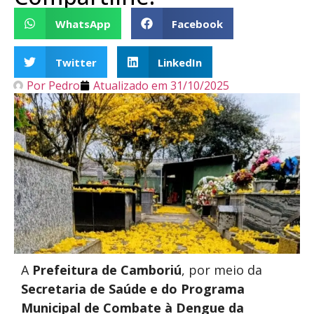
WhatsApp
Facebook
Twitter
LinkedIn
Por
Pedro
Atualizado em
31/10/2025
A
Prefeitura de Camboriú
, por meio da
Secretaria
de Saúde e do Programa
Municipal de Combate à Dengue da