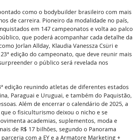
 apontado como o bodybuilder brasileiro com mais
nos de carreira. Pioneiro da modalidade no país,
onquistados em 147 campeonatos e volta ao palco
o público, que poderá acompanhar cada detalhe da
omo Jorlan Allday, Klaudia Vanessza Csüri e
3ª edição do campeonato, que deve reunir mais
surpreender o público será revelada nos
3ª edição reunindo atletas de diferentes estados
tina, Paraguai e Uruguai, e também do Paquistão,
essoas. Além de encerrar o calendário de 2025, a
e o fisiculturismo deixou o nicho e se
 movimenta academias, suplementos, moda e
mais de R$ 17 bilhões, segundo o Panorama
em parceria com a EY e a Armatore Marketing +