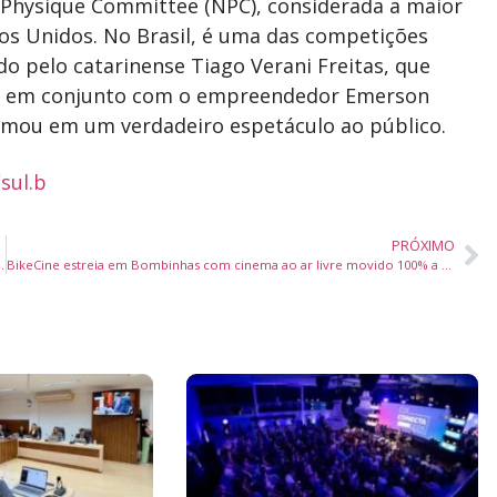
l Physique Committee (NPC), considerada a maior
os Unidos. No Brasil, é uma das competições
do pelo catarinense Tiago Verani Freitas, que
ado em conjunto com o empreendedor Emerson
formou em um verdadeiro espetáculo ao público.
sul.b
PRÓXIMO
o de mulheres negras no Paraná e no Brasil
BikeCine estreia em Bombinhas com cinema ao ar livre movido 100% a energia das pedaladas