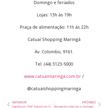
Domingo e feriados
Lojas: 13h às 19h
Praça de alimentação: 11h às 22h
Catuaí Shopping Maringá
Av. Colombo, 9161.
Tel. (44) 3123-5000
www.catuaimaringa.com.br
/
@catuaishoppingmaringa
ANTERIOR
PRÓXIMO
Espetáculo “PAI” estreia em Florianópolis com reflexão profunda sobre laços familiares
Alessandro Alarcão e Geórgia Alarcão representaram o Brasil no KoreaDerma 2025, em Seoul