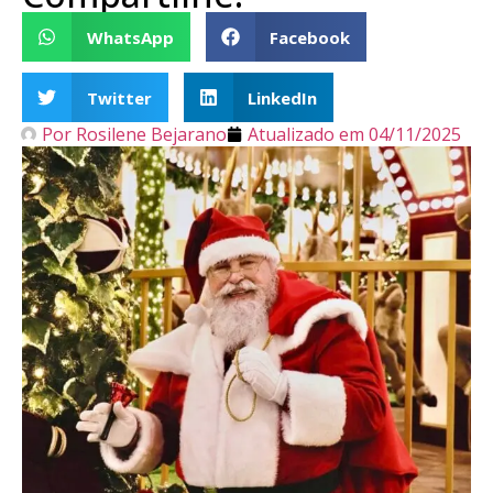
WhatsApp
Facebook
Twitter
LinkedIn
Por
Rosilene Bejarano
Atualizado em
04/11/2025