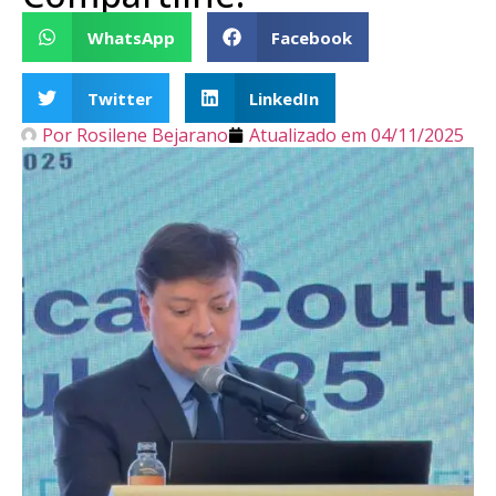
WhatsApp
Facebook
Twitter
LinkedIn
Por
Rosilene Bejarano
Atualizado em
04/11/2025