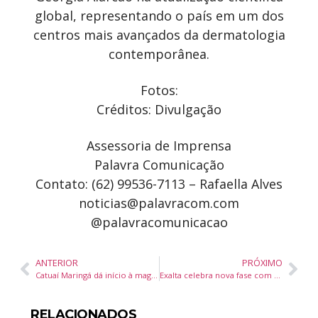
global, representando o país em um dos
centros mais avançados da dermatologia
contemporânea.
Fotos:
Créditos: Divulgação
Assessoria de Imprensa
Palavra Comunicação
Contato: (62) 99536-7113 – Rafaella Alves
noticias@palavracom.com
@palavracomunicacao
ANTERIOR
PRÓXIMO
Catuaí Maringá dá início à magia do Natal com espetáculo inédito e chegada do Papai Noel
Exalta celebra nova fase com o lançamento de “Dona do Prazer”
RELACIONADOS