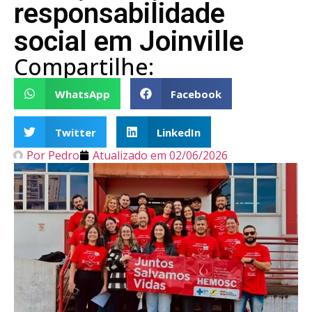
responsabilidade
social em Joinville
Compartilhe:
WhatsApp
Facebook
Twitter
LinkedIn
Por
Pedro
Atualizado em
02/06/2026