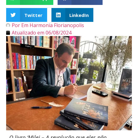
Twitter
LinkedIn
Por
Em Harmonia Florianopolis
Atualizado em
06/08/2024
O livro ‘Milei – A revolução que eles não