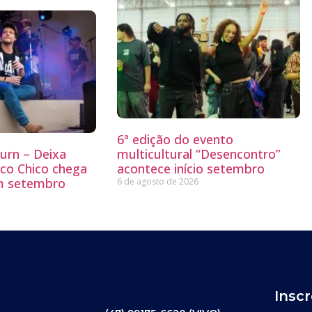
6ª edição do evento
Burn – Deixa
multicultural “Desencontro”
co Chico chega
acontece início setembro
m setembro
6 de agosto de 2026
Insc