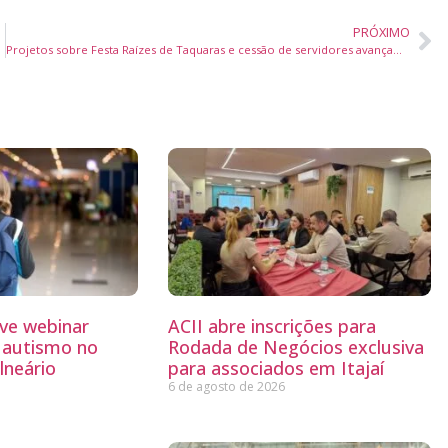
PRÓXIMO
Projetos sobre Festa Raízes de Taquaras e cessão de servidores avançam na Câmara de Balneário Camboriú
ve webinar
ACII abre inscrições para
 autismo no
Rodada de Negócios exclusiva
lneário
para associados em Itajaí
6 de agosto de 2026