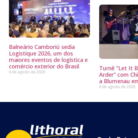
Balneário Camboriú sedia
Logistique 2026, um dos
maiores eventos de logística e
comércio exterior do Brasil
Turnê “Let It 
6 de agosto de 2026
Arder” com Chi
a Blumenau e
6 de agosto de 2026