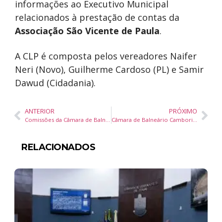
informações ao Executivo Municipal
relacionados à prestação de contas da
Associação São Vicente de Paula
.
A CLP é composta pelos vereadores Naifer
Neri (Novo), Guilherme Cardoso (PL) e Samir
Dawud (Cidadania).
ANTERIOR
PRÓXIMO
Comissões da Câmara de Balneário Camboriú aprovam pareceres a projetos de educação, saúde e urbanismo
Câmara de Balneário Camboriú vota projeto sobre suporte emocional para pessoas com TEA nesta terça-feira
RELACIONADOS