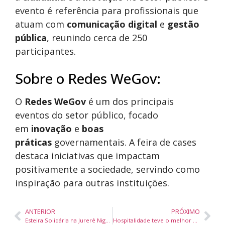
evento é referência para profissionais que
atuam com
comunicação digital
e
gestão
pública
, reunindo cerca de 250
participantes.
Sobre o Redes WeGov:
O
Redes WeGov
é um dos principais
eventos do setor público, focado
em
inovação
e
boas
práticas
governamentais. A feira de cases
destaca iniciativas que impactam
positivamente a sociedade, servindo como
inspiração para outras instituições.
ANTERIOR
PRÓXIMO
Esteira Solidária na Jurerê Night Run Arrecada Chocolates para Crianças em Florianópolis
Hospitalidade teve o melhor desempenho na preferência do consumidor de luxo em 2024