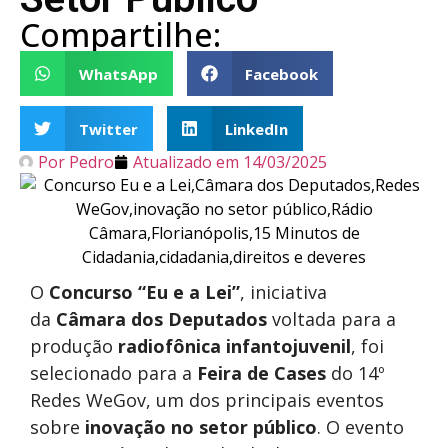
Compartilhe:
WhatsApp
Facebook
Twitter
LinkedIn
Por
Pedro
Atualizado em
14/03/2025
O
Concurso “Eu e a Lei”
, iniciativa
da
Câmara dos Deputados
voltada para a
produção
radiofônica infantojuvenil
, foi
selecionado para a
Feira de Cases
do 14º
Redes WeGov, um dos principais eventos
sobre
inovação no setor público
. O evento