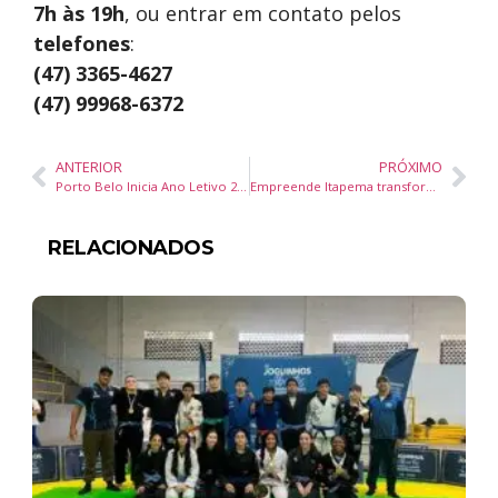
7h às 19h
, ou entrar em contato pelos
telefones
:
(47) 3365-4627
(47) 99968-6372
ANTERIOR
PRÓXIMO
Porto Belo Inicia Ano Letivo 2025 com Enfoque na Inteligência Emocional na Educação
Empreende Itapema transforma a rotina dos MEIs com Assistente Virtual no WhatsApp
RELACIONADOS