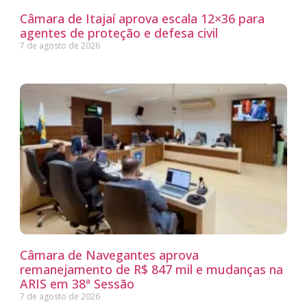
Câmara de Itajaí aprova escala 12×36 para
agentes de proteção e defesa civil
7 de agosto de 2026
Câmara de Navegantes aprova
remanejamento de R$ 847 mil e mudanças na
ARIS em 38ª Sessão
7 de agosto de 2026