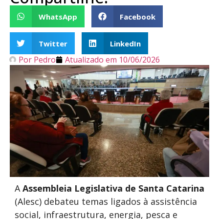
WhatsApp
Facebook
Twitter
LinkedIn
Por
Pedro
Atualizado em
10/06/2026
A
Assembleia Legislativa de Santa Catarina
(Alesc) debateu temas ligados à assistência
social, infraestrutura, energia, pesca e