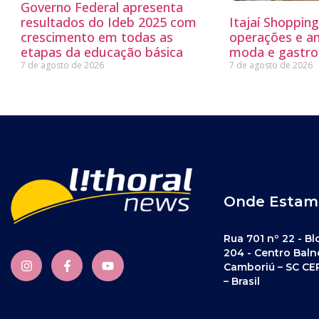
Governo Federal apresenta
resultados do Ideb 2025 com
Itajaí Shoppin
crescimento em todas as
operações e a
etapas da educação básica
moda e gastro
7 de agosto de 2026
7 de agosto de 2026
Onde Estam
Rua 701 nº 22 - Bl
204 - Centro Baln
Camboriú – SC CE
– Brasil