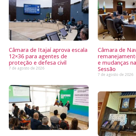
Câmara de Itajaí aprova escala
Câmara de Nav
12×36 para agentes de
remanejamento
proteção e defesa civil
e mudanças na
Sessão
7 de agosto de 2026
7 de agosto de 2026