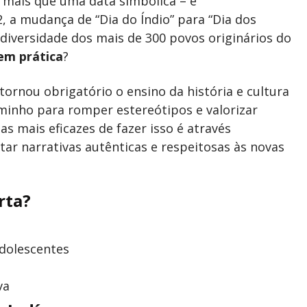
o mais que uma data simbólica – é
, a mudança de “Dia do Índio” para “Dia dos
diversidade dos mais de 300 povos originários do
em prática
?
tornou obrigatório o ensino da história e cultura
minho para romper estereótipos e valorizar
 mais eficazes de fazer isso é através
ntar narrativas autênticas e respeitosas às novas
rta?
adolescentes
va