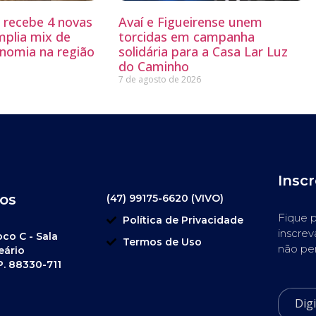
g recebe 4 novas
Avaí e Figueirense unem
mplia mix de
torcidas em campanha
nomia na região
solidária para a Casa Lar Luz
do Caminho
7 de agosto de 2026
Insc
os
(47) 99175-6620 (VIVO)
Fique p
Política de Privacidade
inscrev
oco C - Sala
Termos de Uso
não pe
eário
P. 88330-711