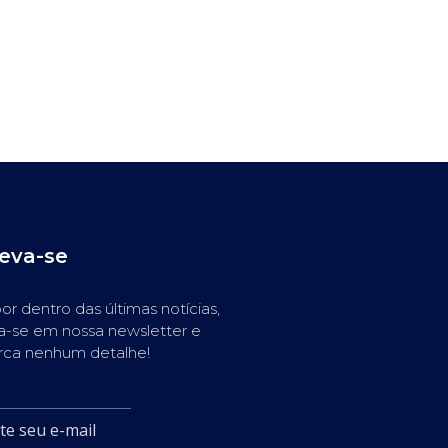
reva-se
or dentro das últimas notícias,
a-se em nossa newsletter e
rca nenhum detalhe!