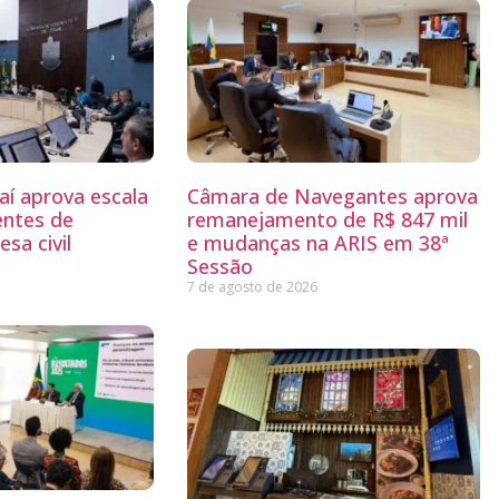
aí aprova escala
Câmara de Navegantes aprova
entes de
remanejamento de R$ 847 mil
sa civil
e mudanças na ARIS em 38ª
Sessão
7 de agosto de 2026