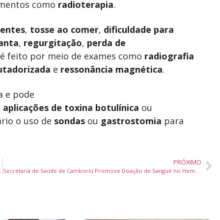
amentos como
radioterapia
.
uentes
,
tosse ao comer
,
dificuldade para
anta
,
regurgitação
,
perda de
o é feito por meio de exames como
radiografia
utadorizada
e
ressonância magnética
.
a e pode
,
aplicações de toxina botulínica
ou
ário o uso de
sondas
ou
gastrostomia
para
PRÓXIMO
Gratuita no Floripa Shopping
Secretaria de Saúde de Camboriú Promove Doação de Sangue no Hemosc Blumenau com Transporte Gratuito