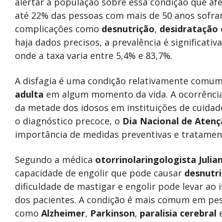
alertar a população sobre essa condição que afe
até 22% das pessoas com mais de 50 anos sofram
complicações como
desnutrição
,
desidratação
haja dados precisos, a prevalência é significativ
onde a taxa varia entre 5,4% e 83,7%.
A disfagia é uma condição relativamente comum
adulta
em algum momento da vida. A ocorrência
da metade dos idosos em instituições de cuidado
o diagnóstico precoce, o
Dia Nacional de Atenç
importância de medidas preventivas e tratame
Segundo a médica
otorrinolaringologista Julia
capacidade de engolir que pode causar
desnutr
dificuldade de mastigar e engolir pode levar ao
dos pacientes. A condição é mais comum em p
como
Alzheimer
,
Parkinson
,
paralisia cerebral