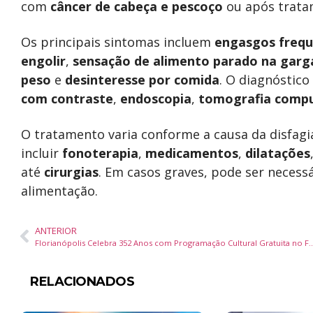
com
câncer de cabeça e pescoço
ou após trat
Os principais sintomas incluem
engasgos freq
engolir
,
sensação de alimento parado na garg
peso
e
desinteresse por comida
. O diagnóstic
com contraste
,
endoscopia
,
tomografia comp
O tratamento varia conforme a causa da disfagi
incluir
fonoterapia
,
medicamentos
,
dilatações
até
cirurgias
. Em casos graves, pode ser necess
alimentação.
ANTERIOR
Florianópolis Celebra 352 Anos com Programação Cultural 
RELACIONADOS