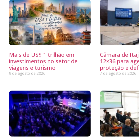
Mais de US$ 1 trilhão em
Câmara de Itaj
investimentos no setor de
12×36 para ag
viagens e turismo
proteção e defe
9 de agosto de 2026
7 de agosto de 2026