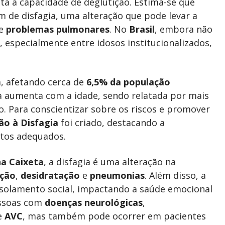
ta a capacidade de deglutição. Estima-se que
 de disfagia, uma alteração que pode levar a
e
problemas pulmonares
. No
Brasil
, embora não
a, especialmente entre idosos institucionalizados,
, afetando cerca de
6,5% da população
 aumenta com a idade, sendo relatada por mais
. Para conscientizar sobre os riscos e promover
ão à Disfagia
foi criado, destacando a
ntos adequados.
na Caixeta
, a disfagia é uma alteração na
ição
,
desidratação
e
pneumonias
. Além disso, a
 isolamento social, impactando a saúde emocional
essoas com
doenças neurológicas
,
e
AVC
, mas também pode ocorrer em pacientes