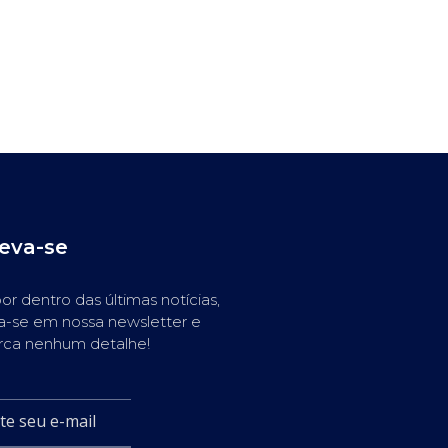
reva-se
or dentro das últimas notícias,
a-se em nossa newsletter e
rca nenhum detalhe!