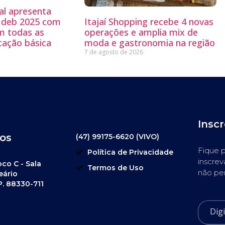
al apresenta
 Ideb 2025 com
Itajaí Shopping recebe 4 novas
m todas as
operações e amplia mix de
cação básica
moda e gastronomia na região
7 de agosto de 2026
Insc
os
(47) 99175-6620 (VIVO)
Fique p
Política de Privacidade
inscrev
oco C - Sala
Termos de Uso
não pe
eário
P. 88330-711