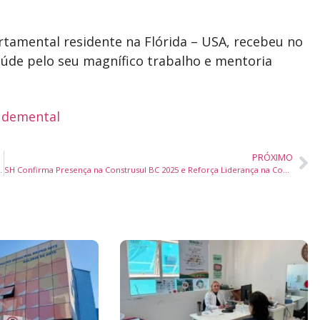
tamental residente na Flórida – USA, recebeu no
Saúde pelo seu magnífico trabalho e mentoria
udemental
PRÓXIMO
nse Mormaii de Jiu-Jitsu 2025
SH Confirma Presença na Construsul BC 2025 e Reforça Liderança na Construção Civil