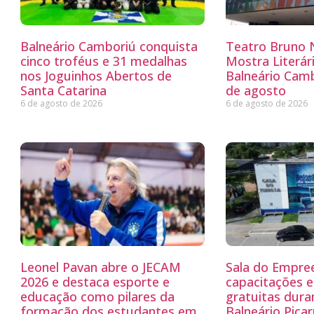
Balneário Camboriú conquista
Teatro Bruno N
cinco troféus e 31 medalhas
Mostra Literá
nos Joguinhos Abertos de
Balneário Camb
Santa Catarina
de agosto
6 de agosto de 2026
6 de agosto de 2026
Leonel Pavan abre o JECAM
Sala do Empre
2026 e destaca esporte e
capacitações e
educação como pilares da
gratuitas dur
formação dos estudantes em
Balneário Piçar