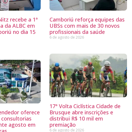
itz recebe a 1ª
Camboriú reforça equipes das
ria da ALBC em
UBSs com mais de 30 novos
oriú no dia 15
profissionais da saúde
6 de agosto de 2026
17ª Volta Ciclística Cidade de
endedor oferece
Brusque abre inscrições e
 consultorias
distribui R$ 10 mil em
ante agosto em
premiação
ras
6 de agosto de 2026