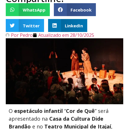
WhatsApp
Facebook
Twitter
LinkedIn
Por
Pedro
Atualizado em
28/10/2025
O
espetáculo infantil
“
Cor de Quê
” será
apresentado na
Casa da Cultura Dide
Brandão
e no
Teatro Municipal de Itajaí
,