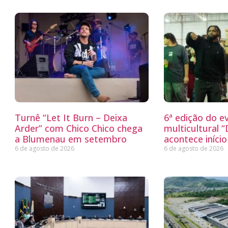
Turnê “Let It Burn – Deixa
6ª edição do e
Arder” com Chico Chico chega
multicultural 
a Blumenau em setembro
acontece iníci
6 de agosto de 2026
6 de agosto de 2026