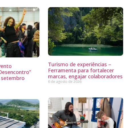
Turismo de experiências –
vento
Ferramenta para fortalecer
“Desencontro”
marcas, engajar colaboradores
o setembro
6 de agosto de 2026