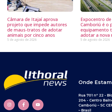
Câmara de Itajaí aprova
Expocentro de 
projeto que impede autores
Camboriú é o 
de maus-tratos de adotar
equipamento tu
animais por cinco anos
adotar a nova
5 de agosto de 2026
5 de agosto de 2026
Onde Estam
Rua 701 nº 22 - Bl
204 - Centro Baln
Camboriú – SC CE
– Brasil