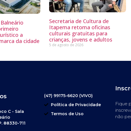
Secretaria de Cultura de
Balneário
Itapema retoma oficinas
primeiro
culturais gratuitas para
rístico a
crianças, jovens e adultos
 marca da cidade
5 de agosto de 2026
Insc
os
(47) 99175-6620 (VIVO)
Fique p
Política de Privacidade
inscrev
oco C - Sala
Termos de Uso
não pe
eário
P. 88330-711