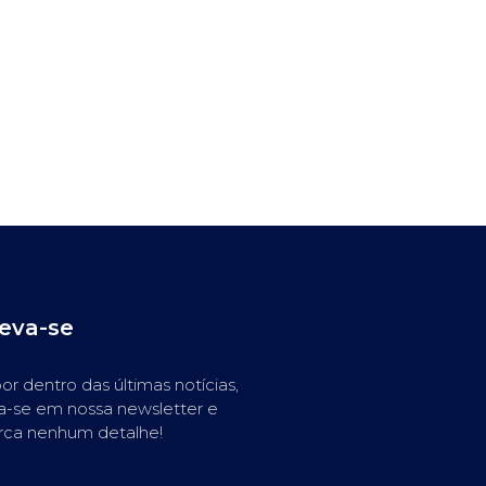
reva-se
or dentro das últimas notícias,
a-se em nossa newsletter e
rca nenhum detalhe!