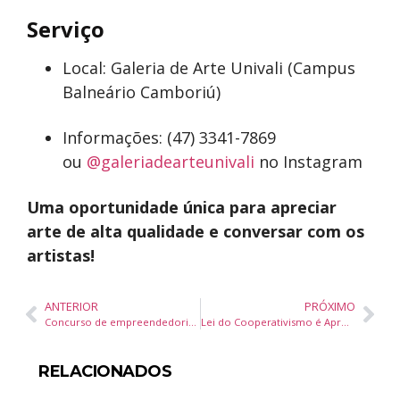
Serviço
Local: Galeria de Arte Univali (Campus
Balneário Camboriú)
Informações: (47) 3341-7869
ou
@galeriadearteunivali
no Instagram
Uma oportunidade única para apreciar
arte de alta qualidade e conversar com os
artistas!
ANTERIOR
PRÓXIMO
Concurso de empreendedorismo para estudantes do ensino médio oferece prêmio no Vale do Silício
Lei do Cooperativismo é Aprovada em Balneário Camboriú – Um Marco para o Desenvolvimento Local
RELACIONADOS