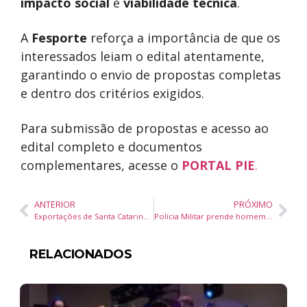
impacto social
e
viabilidade técnica
.
A
Fesporte
reforça a importância de que os
interessados leiam o edital atentamente,
garantindo o envio de propostas completas
e dentro dos critérios exigidos.
Para submissão de propostas e acesso ao
edital completo e documentos
complementares, acesse o
PORTAL PIE
.
ANTERIOR
PRÓXIMO
Exportações de Santa Catarina crescem 5% e alcançam US$ 9 bilhões em 2025
Polícia Militar prende homem por tráfico e corrupção de menor e apreende adolescente em Camboriú
RELACIONADOS