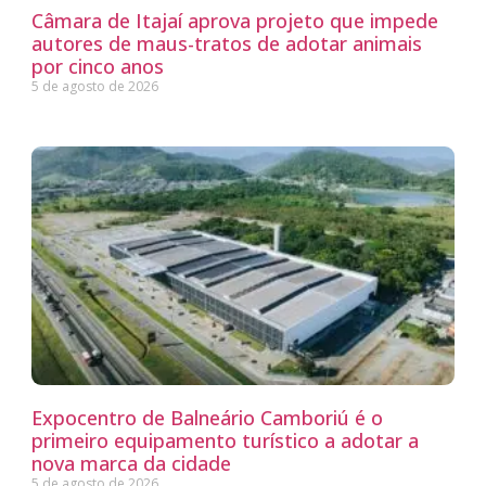
Câmara de Itajaí aprova projeto que impede
autores de maus-tratos de adotar animais
por cinco anos
5 de agosto de 2026
Expocentro de Balneário Camboriú é o
primeiro equipamento turístico a adotar a
nova marca da cidade
5 de agosto de 2026