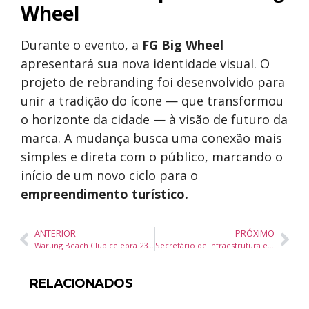
Wheel
Durante o evento, a
FG Big Wheel
apresentará sua nova identidade visual. O
projeto de rebranding foi desenvolvido para
unir a tradição do ícone — que transformou
o horizonte da cidade — à visão de futuro da
marca. A mudança busca uma conexão mais
simples e direta com o público, marcando o
início de um novo ciclo para o
empreendimento turístico.
ANTERIOR
PRÓXIMO
Warung Beach Club celebra 23 anos com edição especial Day Party e selo All Day I Dream neste sábado
Secretário de Infraestrutura e Mobilidade visita a Câmara de Vereadores de Balneário Camboriú para tratar de obras estratégicas
RELACIONADOS