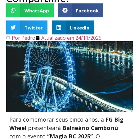
WhatsApp
Facebook
Twitter
LinkedIn
Por
Pedro
Atualizado em
24/11/2025
Para comemorar seus cinco anos, a
FG Big
Wheel
presenteará
Balneário Camboriú
com o evento
“Magia BC 2025”
. O