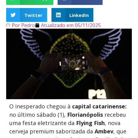
Twitter
LinkedIn
Por
Pedro
Atualizado em
05/11/2025
O inesperado chegou à
capital catarinense:
no último sábado (1),
Florianópolis
recebeu
uma festa eletrizante da
Flying Fish
, nova
cerveja premium saborizada da
Ambev
, que