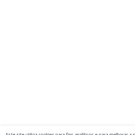
Este site utiliza cookies para fins analíticos e para melhorar a 