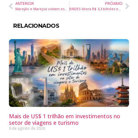
ANTERIOR
PRÓXIMO
Marejão e Marejoa visitam escolas e animam crianças antes da 36ª Marejada em Itajaí
BNDES libera R$ 3,3 bilhões em SC para setor naval, rodovias e agroindústria
RELACIONADOS
Mais de US$ 1 trilhão em investimentos no
setor de viagens e turismo
9 de agosto de 2026