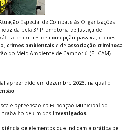
 Atuação Especial de Combate às Organizações
onduzida pela 3ª Promotoria de Justiça de
rática de crimes de
corrupção passiva
, crimes
no
,
crimes ambientais
e de
associação criminosa
ação do Meio Ambiente de Camboriú (FUCAM).
ial apreendido em dezembro 2023, na qual o
eensão
.
sca e apreensão na Fundação Municipal do
de trabalho de um dos
investigados
.
istência de elementos que indicam a prática de