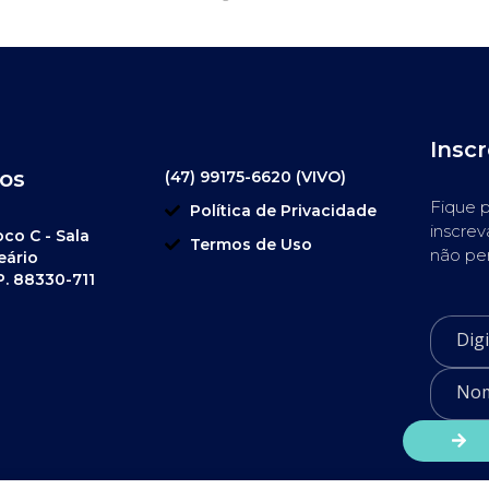
Insc
os
(47) 99175-6620 (VIVO)
Fique p
Política de Privacidade
inscrev
oco C - Sala
Termos de Uso
não pe
eário
P. 88330-711