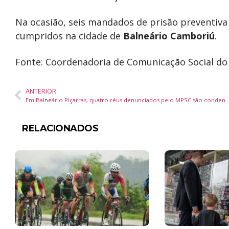
Na ocasião, seis mandados de prisão preventiv
cumpridos na cidade de
Balneário Camboriú
.
Fonte: Coordenadoria de Comunicação Social d
ANTERIOR
Em Balneário Piçarras, quatro réus denunciados pelo MPSC são condenados na O
RELACIONADOS