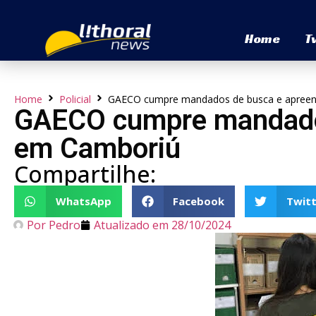
Home
T
Home
Policial
GAECO cumpre mandados de busca e apree
GAECO cumpre mandado
em Camboriú
Compartilhe:
WhatsApp
Facebook
Twitt
Por
Pedro
Atualizado em
28/10/2024