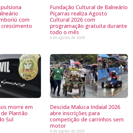
mpulsiona
Fundação Cultural de Balneário
lneário
Piçarras realiza Agosto
amboriú com
Cultural 2026 com
e crescimento
programação gratuita durante
todo o mês
6 de agosto de 2026
nos morre em
Descida Maluca Indaial 2026
l de Plantão
abre inscrições para
do Sul
competição de carrinhos sem
motor
6 de agosto de 2026