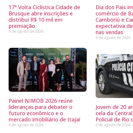
17ª Volta Ciclística Cidade de
Dia dos Pais i
Brusque abre inscrições e
comércio de Ba
distribui R$ 10 mil em
Camboriú e C
premiação
expectativa d
nas vendas
6 de agosto de 2026
6 de agosto de 2026
Painel NIMOB 2026 reúne
lideranças para debater o
Jovem de 20 a
futuro econômico e o
cela da Centra
mercado imobiliário de Itajaí
Policial de Rio 
6 de agosto de 2026
6 de agosto de 2026