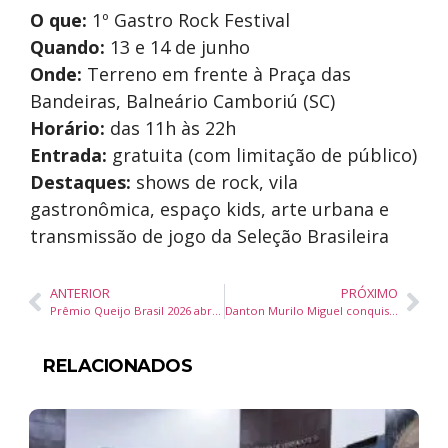
O que:
1º Gastro Rock Festival
Quando:
13 e 14 de junho
Onde:
Terreno em frente à Praça das
Bandeiras, Balneário Camboriú (SC)
Horário:
das 11h às 22h
Entrada:
gratuita (com limitação de público)
Destaques:
shows de rock, vila
gastronômica, espaço kids, arte urbana e
transmissão de jogo da Seleção Brasileira
ANTERIOR
PRÓXIMO
Prêmio Queijo Brasil 2026 abre 4º lote de inscrições e reforça participação de produtores em Blumenau
Danton Murilo Miguel conquista título de Mister Brasil Supranational 2026 e representará o país na Polônia
RELACIONADOS